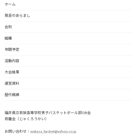
ホーム
発足のあらまし
会則
組織
年間予定
活動内容
大会結果
運営資料
歴代戦績
福井県立若狭高等学校男子バスケットボール部OB会
若籠会（じゃくろうかい）
お問い合わせ：
wakasa_basket@yahoo.co.jp