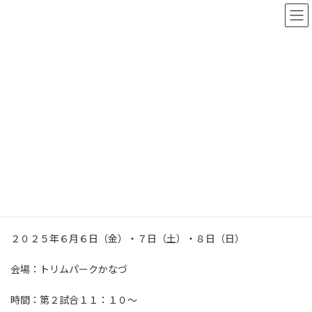
コ
ナ
ン
ビ
テ
ゲ
ン
ー
ツ
シ
へ
ョ
新着情報
ス
ン
キ
に
ッ
移
プ
動
ホーム
新着情報
お知らせ
R7県高校春季総合大会 組合せ
R7県高校春季総合大会 組合せ
最
2025年5月31日
2025年7月20日
終
更
２０２５年６月６日（金）・７日（土）・８日（日）
新
日
時
会場：トリムパークかなづ
:
時間：第２試合１１：１０〜