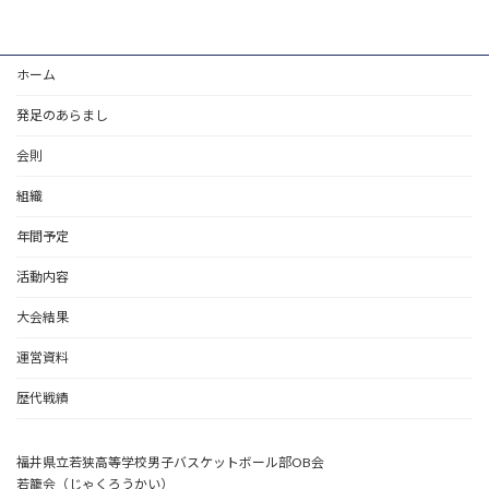
ホーム
発足のあらまし
会則
組織
年間予定
活動内容
大会結果
運営資料
歴代戦績
福井県立若狭高等学校男子バスケットボール部OB会
若籠会（じゃくろうかい）